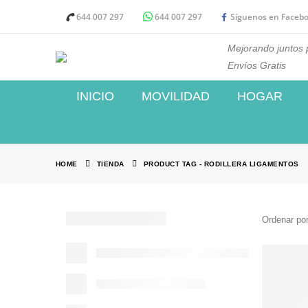
644 007 297
644 007 297
Síguenos en Faceb
Mejorando juntos p
Envíos Gratis
INICIO
MOVILIDAD
HOGAR
HOME
TIENDA
PRODUCT TAG -
RODILLERA LIGAMENTOS
Ordenar por