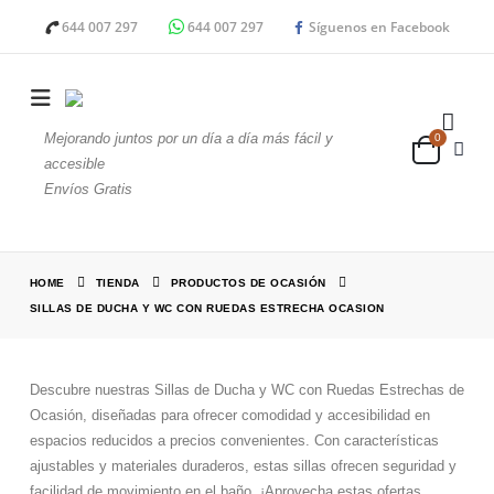
644 007 297
644 007 297
Síguenos en Facebook
Mejorando juntos por un día a día más fácil y
0
accesible
Envíos Gratis
HOME
TIENDA
PRODUCTOS DE OCASIÓN
SILLAS DE DUCHA Y WC CON RUEDAS ESTRECHA OCASION
Descubre nuestras Sillas de Ducha y WC con Ruedas Estrechas de
Ocasión, diseñadas para ofrecer comodidad y accesibilidad en
espacios reducidos a precios convenientes. Con características
ajustables y materiales duraderos, estas sillas ofrecen seguridad y
facilidad de movimiento en el baño. ¡Aprovecha estas ofertas