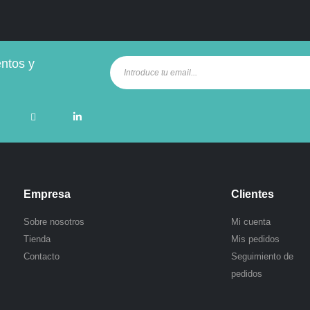
entos y
Empresa
Clientes
.
Sobre nosotros
Mi cuenta
Tienda
Mis pedidos
Contacto
Seguimiento de
pedidos