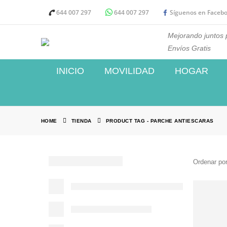
644 007 297
644 007 297
Síguenos en Faceb
Mejorando juntos p
Envíos Gratis
INICIO
MOVILIDAD
HOGAR
HOME
TIENDA
PRODUCT TAG -
PARCHE ANTIESCARAS
Ordenar por